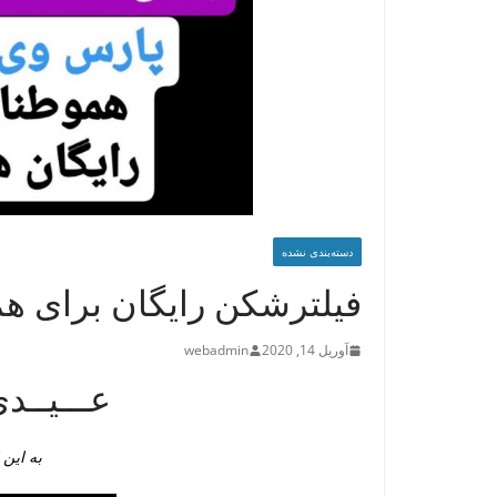
دسته‌بندی نشده
فیلترشکن رایگان برای ه
آوریل 14, 2020
webadmin
عـــیــدی
به این 