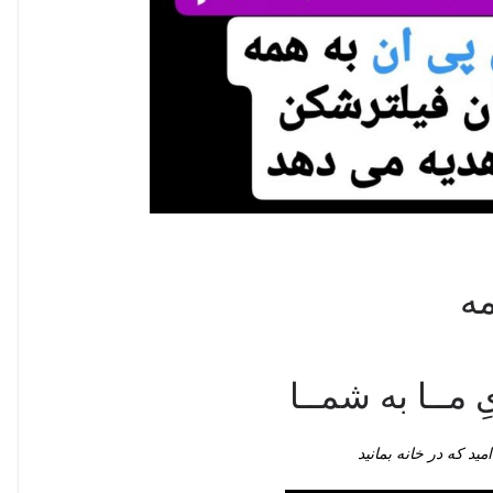
مه
ِ مــا به شمــا
امید که در خانه بمانید