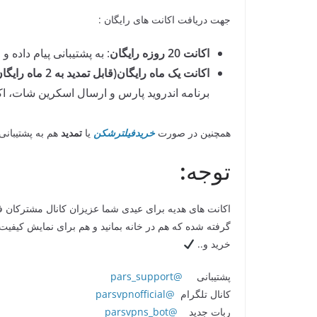
جهت دریافت اکانت های رایگان :
اکانت 20 روزه رایگان
: به پشتیبانی پیام داده و اکانت 20 روزه رایگان برای * تمامی سر
اکانت یک ماه رایگان(قابل تمدید به 2 ماه رایگان)
برنامه اندروید پارس و ارسال اسکرین شات، اکانت 30 روزه رایگان تمامی سرویس ها
همچنین در صورت
خریدفیلترشکن
یا
تمدید
هم به پشتیبانی 
توجه
:
اکانت های هدیه برای عیدی شما عزیزان کانال مشترکان ف
گرفته شده که هم در خانه بمانید و هم برای نمایش کیف
خرید و..
پشتیبانی
@pars_support
کانال تلگرام
@parsvpnofficial
ربات جدید
@parsvpns_bot